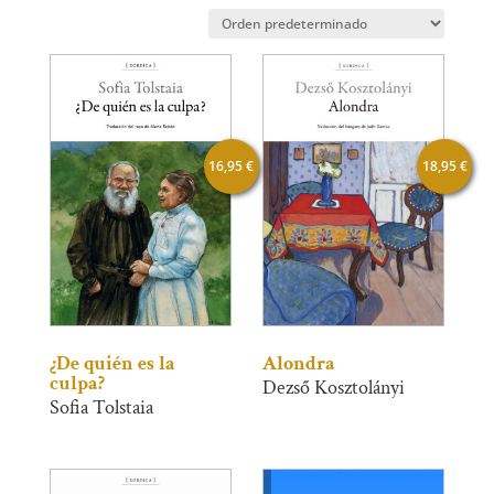
16,95
€
18,95
€
¿De quién es la
Alondra
culpa?
Dezső Kosztolányi
Sofia Tolstaia