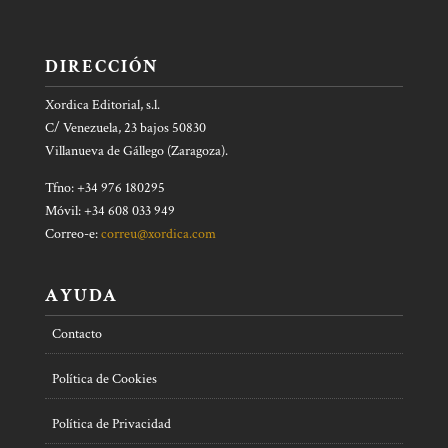
DIRECCIÓN
Xordica Editorial, s.l.
C/ Venezuela, 23 bajos 50830
Villanueva de Gállego (Zaragoza).
Tfno: +34 976 180295
Móvil: +34 608 033 949
Correo-e:
correu@xordica.com
AYUDA
Contacto
Política de Cookies
Política de Privacidad