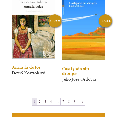
21,95
€
13,95
€
Anna la dulce
Castigado sin
Dezső Kosztolányi
dibujos
Julio José Ordovás
1
2
3
4
…
7
8
9
→