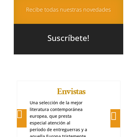
Recibe todas nuestras novedades
Suscríbete!
Carrachinas
Abierta en 1994, es la
colección de ficción de
Xordica: novela, relato y
Pr
N
eviou
dietarios tienen cabida en
ext
s
Carrachinas. Sherman
Alexie, Bernardo Atxaga,