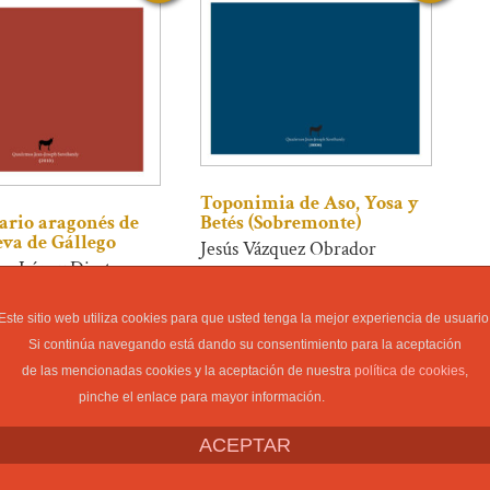
Toponimia de Aso, Yosa y
Betés (Sobremonte)
ario aragonés de
eva de Gállego
Jesús Vázquez Obrador
los López Dieste
Este sitio web utiliza cookies para que usted tenga la mejor experiencia de usuario
Si continúa navegando está dando su consentimiento para la aceptación
de las mencionadas cookies y la aceptación de nuestra
política de cookies
,
pinche el enlace para mayor información.
23,00
€
23,00
€
ACEPTAR