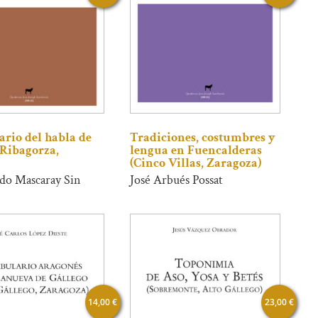
rio del habla de
Tradiciones, costumbres y
Ribagorza,
lengua en Fuencalderas
(Cinco Villas, Zaragoza)
do Mascaray Sin
José Arbués Possat
14,00
€
23,00
€