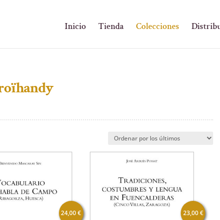
Inicio
Tienda
Colecciones
Distrib
aroïhandy
24,00
€
23,00
€