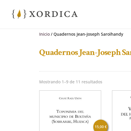
Inicio
/ Quadernos Jean-Joseph Saroïhandy
Quadernos Jean-Joseph S
Ordenado
Mostrando 1–9 de 11 resultados
por
los
últimos
15,00
€