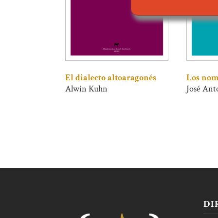
El dialecto altoaragonés
Los nomb
Alwin Kuhn
José Ant
DI