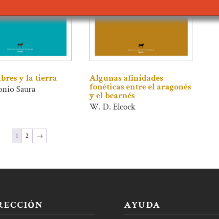
res y la tierra
Algunas afinidades
fonéticas entre el aragonés
onio Saura
y el bearnés
W. D. Elcock
1
2
→
RECCIÓN
AYUDA