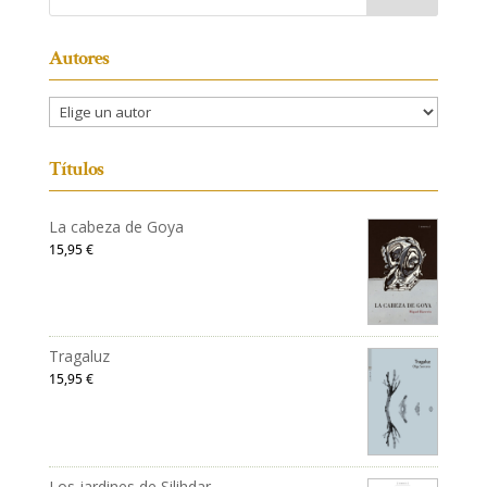
Autores
Títulos
La cabeza de Goya
15,95
€
Tragaluz
15,95
€
Los jardines de Silihdar