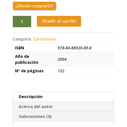
¿Dónde comprarlo?
El
Añadir al carrito
cielo
de
Bagdad
Categoría:
Carrachinas
cantidad
ISBN
978-84-88920-89-8
Año de
2004
publicación
Nº de páginas
152
Descripción
Acerca del autor
Valoraciones (0)