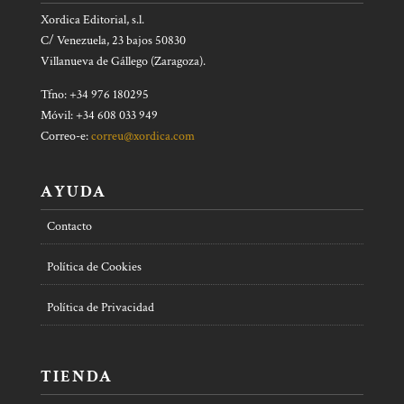
Xordica Editorial, s.l.
C/ Venezuela, 23 bajos 50830
Villanueva de Gállego (Zaragoza).
Tfno: +34 976 180295
Móvil: +34 608 033 949
Correo-e:
correu@xordica.com
AYUDA
Contacto
Política de Cookies
Política de Privacidad
TIENDA