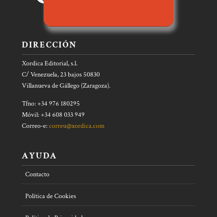
DIRECCIÓN
Xordica Editorial, s.l.
C/ Venezuela, 23 bajos 50830
Villanueva de Gállego (Zaragoza).
Tfno: +34 976 180295
Móvil: +34 608 033 949
Correo-e:
correu@xordica.com
AYUDA
Contacto
Política de Cookies