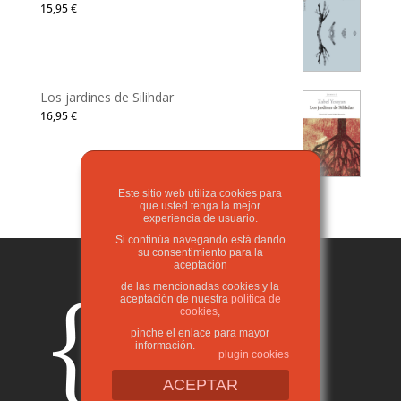
15,95
€
Los jardines de Silihdar
16,95
€
Este sitio web utiliza cookies para
que usted tenga la mejor
experiencia de usuario.
Si continúa navegando está dando
su consentimiento para la
aceptación
de las mencionadas cookies y la
aceptación de nuestra
política de
cookies
,
pinche el enlace para mayor
información.
plugin cookies
ACEPTAR