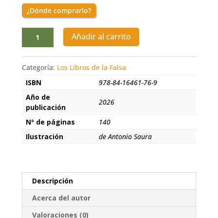
¿Dónde comprarlo?
La
Añadir al carrito
cabeza
de
Goya
Categoría:
Los Libros de la Falsa
cantidad
ISBN
978-84-16461-76-9
Año de
2026
publicación
Nº de páginas
140
Ilustración
de Antonio Saura
Descripción
Acerca del autor
Valoraciones (0)