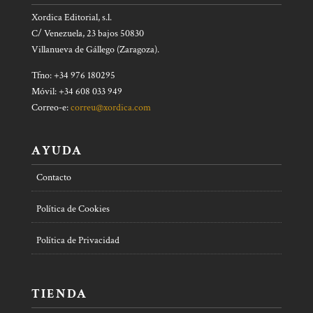
Xordica Editorial, s.l.
C/ Venezuela, 23 bajos 50830
Villanueva de Gállego (Zaragoza).
Tfno: +34 976 180295
Móvil: +34 608 033 949
Correo-e:
correu@xordica.com
AYUDA
Contacto
Política de Cookies
Política de Privacidad
TIENDA