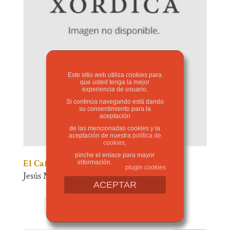
Este sitio web utiliza cookies para
que usted tenga la mejor
experiencia de usuario.
Si continúa navegando está dando
su consentimiento para la
aceptación
de las mencionadas cookies y la
aceptación de nuestra
política de
cookies
,
pinche el enlace para mayor
El Café de la Rana
información.
plugin cookies
Jesús Moncada
ACEPTAR
←
1
2
3
…
9
10
11
12
13
→