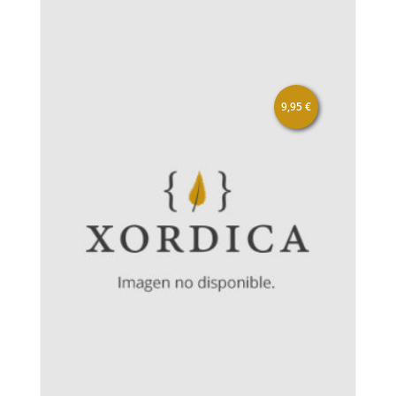
9,95
€