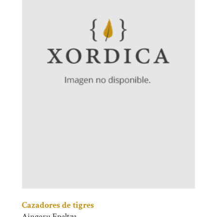
Cazadores de tigres
Aingeru Epaltza