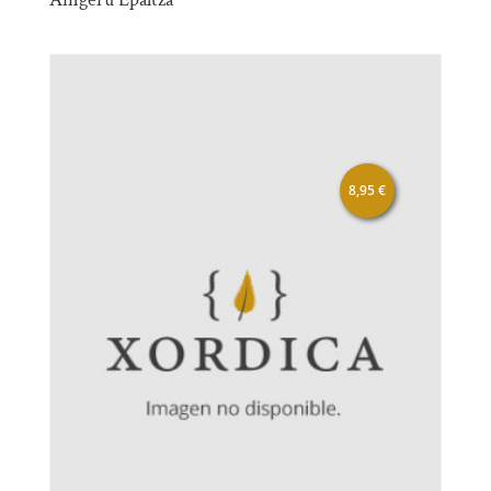
8,95
€