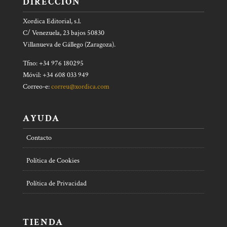
DIRECCIÓN
Xordica Editorial, s.l.
C/ Venezuela, 23 bajos 50830
Villanueva de Gállego (Zaragoza).
Tfno: +34 976 180295
Móvil: +34 608 033 949
Correo-e:
correu@xordica.com
AYUDA
Contacto
Política de Cookies
Política de Privacidad
TIENDA