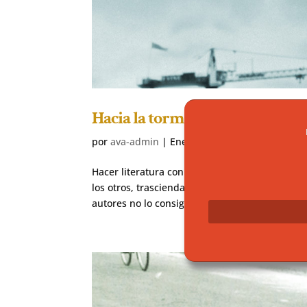
Hacia la tormenta
por
ava-admin
|
Ene 3, 2019
Hacer literatura con la vida cotidiana, intenta
los otros, trasciendan y logren interesar a los 
autores no lo consiguen nunca. Otros intentan.