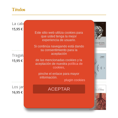
Títulos
La cabeza de Goya
15,95
€
Este sitio web utiliza cookies para
que usted tenga la mejor
experiencia de usuario.
Si continúa navegando está dando
su consentimiento para la
aceptación
Tragaluz
de las mencionadas cookies y la
15,95
€
aceptación de nuestra
política de
cookies
,
pinche el enlace para mayor
información.
plugin cookies
Los jardines de Silihdar
ACEPTAR
16,95
€