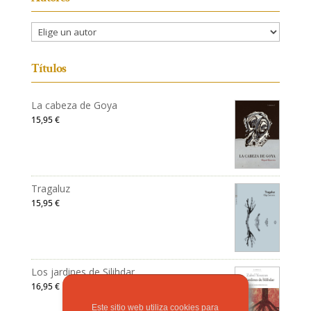
Títulos
La cabeza de Goya
15,95
€
Tragaluz
15,95
€
Los jardines de Silihdar
16,95
€
Este sitio web utiliza cookies para