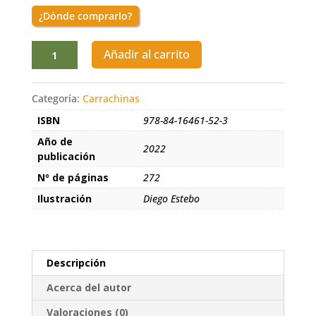
¿Dónde comprarlo?
Las
Añadir al carrito
malas
mujeres
cantidad
Categoría:
Carrachinas
ISBN
978-84-16461-52-3
Año de
2022
publicación
Nº de páginas
272
Ilustración
Diego Estebo
Descripción
Acerca del autor
Valoraciones (0)