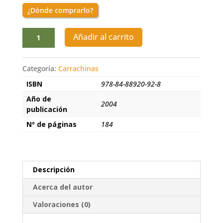
¿Dónde comprarlo?
Días
Añadir al carrito
sin
día
cantidad
Categoría:
Carrachinas
ISBN
978-84-88920-92-8
Año de
2004
publicación
Nº de páginas
184
Descripción
Acerca del autor
Valoraciones (0)