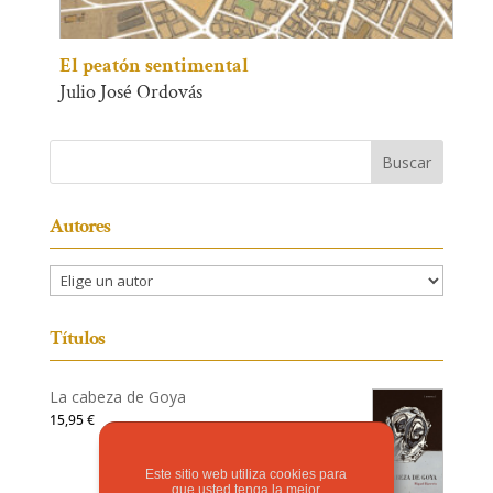
El peatón sentimental
Julio José Ordovás
Autores
Títulos
La cabeza de Goya
15,95
€
Este sitio web utiliza cookies para
que usted tenga la mejor