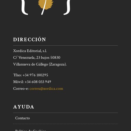
DIRECCIÓN
Xordica Editorial, s.l.
C/ Venezuela, 23 bajos 50830
Villanueva de Gállego (Zaragoza).
Tfno: +34 976 180295
Móvil: +34 608 033 949
Correo-e:
correu@xordica.com
AYUDA
Contacto