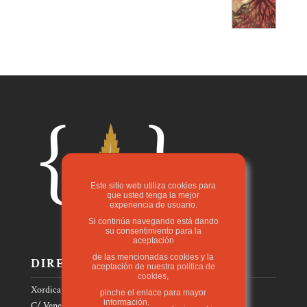
Este sitio web utiliza cookies para
que usted tenga la mejor
experiencia de usuario.
Si continúa navegando está dando
su consentimiento para la
aceptación
de las mencionadas cookies y la
DIRECCIÓN
aceptación de nuestra
política de
cookies
,
Xordica Editorial, s.l.
pinche el enlace para mayor
información.
C/ Venezuela, 23 bajos 50830