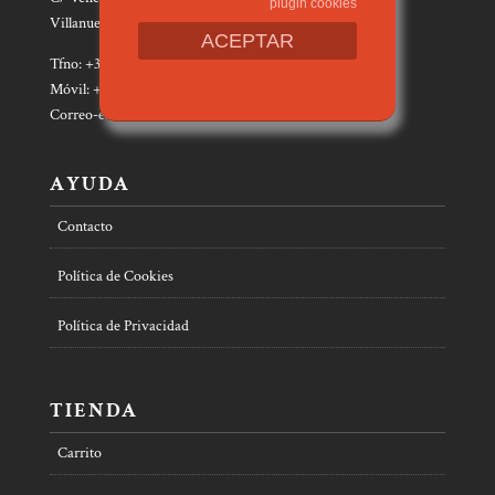
plugin cookies
Villanueva de Gállego (Zaragoza).
ACEPTAR
Tfno: +34 976 180295
Móvil: +34 608 033 949
Correo-e:
correu@xordica.com
AYUDA
Contacto
Política de Cookies
Política de Privacidad
TIENDA
Carrito