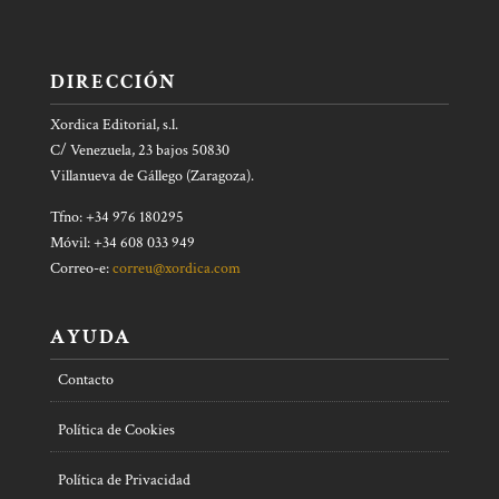
DIRECCIÓN
Xordica Editorial, s.l.
C/ Venezuela, 23 bajos 50830
Villanueva de Gállego (Zaragoza).
Tfno: +34 976 180295
Móvil: +34 608 033 949
Correo-e:
correu@xordica.com
AYUDA
Contacto
Política de Cookies
Política de Privacidad