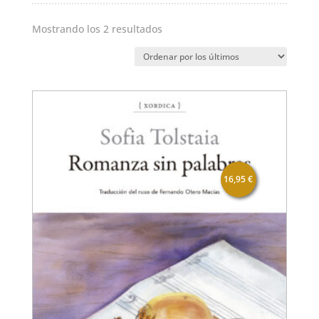
Ordenado
Mostrando los 2 resultados
por
los
últimos
16,95
€