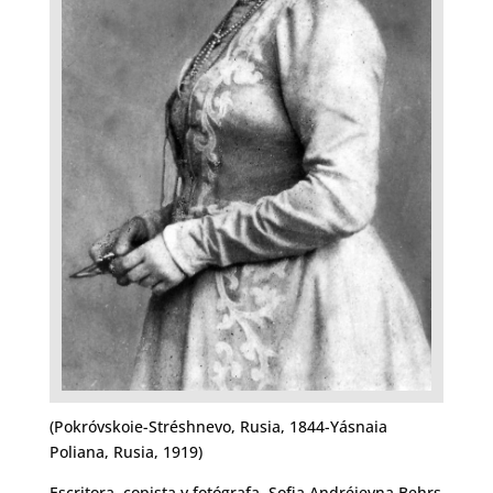
(Pokróvskoie-Stréshnevo, Rusia, 1844-Yásnaia
Poliana, Rusia, 1919)
Escritora, copista y fotógrafa, Sofia Andréievna Behrs