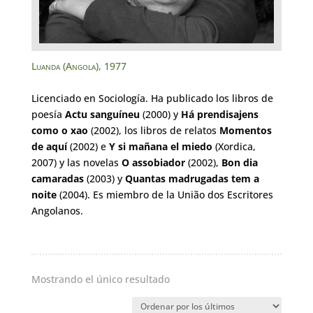
Luanda (Angola)
,
1977
Licenciado en Sociología. Ha publicado los libros de
poesía
Actu sanguíneu
(2000) y
Há prendisajens
como o xao
(2002), los libros de relatos
Momentos
de aquí
(2002) e
Y si mañana el miedo
(Xordica,
2007) y las novelas
O assobiador
(2002),
Bon dia
camaradas
(2003) y
Quantas madrugadas tem a
noite
(2004). Es miembro de la União dos Escritores
Angolanos.
Mostrando el único resultado