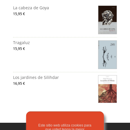
La cabeza de Goya
15,95
€
Tragaluz
15,95
€
Los jardines de Silihdar
16,95
€
Este sitio web utiliza cookies para
que usted tenga la mejor