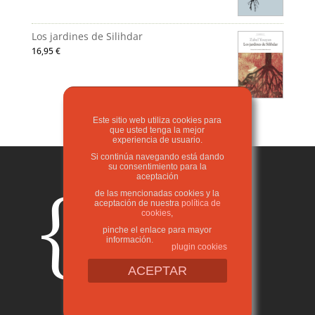
Los jardines de Silihdar
16,95
€
Este sitio web utiliza cookies para
que usted tenga la mejor
experiencia de usuario.
Si continúa navegando está dando
su consentimiento para la
aceptación
de las mencionadas cookies y la
aceptación de nuestra
política de
cookies
,
pinche el enlace para mayor
información.
plugin cookies
ACEPTAR