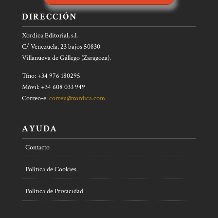
DIRECCIÓN
Xordica Editorial, s.l.
C/ Venezuela, 23 bajos 50830
Villanueva de Gállego (Zaragoza).
Tfno: +34 976 180295
Móvil: +34 608 033 949
Correo-e:
correu@xordica.com
AYUDA
Contacto
Política de Cookies
Política de Privacidad